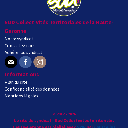
SUD Collectivités Territoriales de la Haute-
Garonne
Notre syndicat
Contactez nous !
Adhérer au syndicat
E-mail
Facebook
Instagram
Informations
Plan du site
Confidentialité des données
Mentions légales
© 2012 - 2026
Le site du syndicat - Sud Collectivités territoriales
Haute-Garonne est réalisé avec
SPIP
par
Courcelles