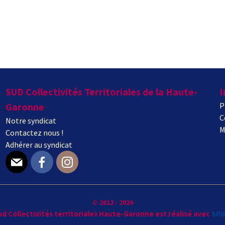
SUD Collectivités Territoriales de la Haute-
I
Garonne
P
C
Notre syndicat
M
Contactez nous !
Adhérer au syndicat
E-mail
Facebook
Instagram
© 2012 - 2026
Sud Collectivités territoriales Haute-Garonne est réalisé avec
SPI