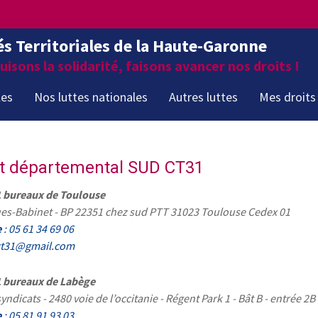
és Territoriales de la Haute-Garonne
isons la solidarité, faisons avancer nos droits !
les
Nos luttes nationales
Autres luttes
Mes droits
t départemental SUD CT31
bureaux de Toulouse
es-Babinet - BP 22351 chez sud PTT 31023 Toulouse Cedex 01
e
: 05 61 34 69 06
ct31@gmail.com
bureaux de Labège
ndicats - 2480 voie de l’occitanie - Régent Park 1 - Bât B - entrée 2
e
: 05 81 91 93 03