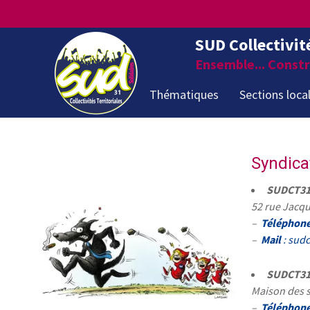
SUD Collectivit
Ensemble... Constru
Thématiques
Sections loca
Syndica
SUDCT31 
52 rue Jacqu
–
Téléphon
–
Mail
: sud
SUDCT31 
Maison des sy
–
Téléphon