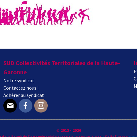
SUD Collectivités Territoriales de la Haute-
I
Garonne
P
C
Notre syndicat
M
Contactez nous !
Adhérer au syndicat
E-mail
Facebook
Instagram
© 2012 - 2026