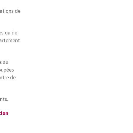
nations de
es ou de
partement
s au
roupées
ntre de
nts.
tion