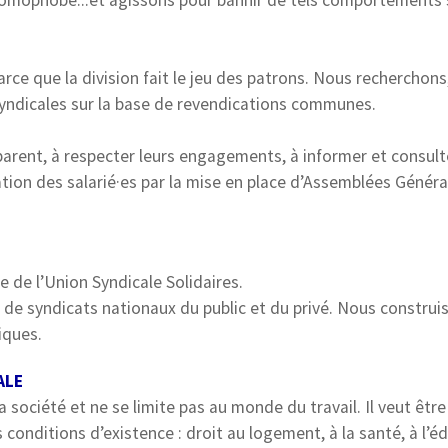
 homophobe...et agissons pour bannir de tels comportements 
rce que la division fait le jeu des patrons. Nous recherchons
s syndicales sur la base de revendications communes.
rent, à respecter leurs engagements, à informer et consulte
tion des salarié·es par la mise en place d’Assemblées Généra
ie de l’Union Syndicale Solidaires.
t de syndicats nationaux du public et du privé. Nous construi
iques.
ALE
 société et ne se limite pas au monde du travail. Il veut êtr
conditions d’existence : droit au logement, à la santé, à l’é