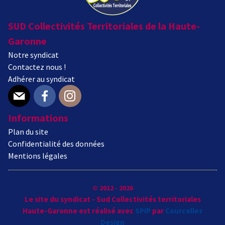
SUD Collectivités Territoriales de la Haute-
Garonne
Notre syndicat
Contactez nous !
Adhérer au syndicat
E-mail
Facebook
Instagram
Informations
Plan du site
Confidentialité des données
Mentions légales
© 2012 - 2026
Le site du syndicat - Sud Collectivités territoriales
Haute-Garonne est réalisé avec
SPIP
par
Courcelles
Design