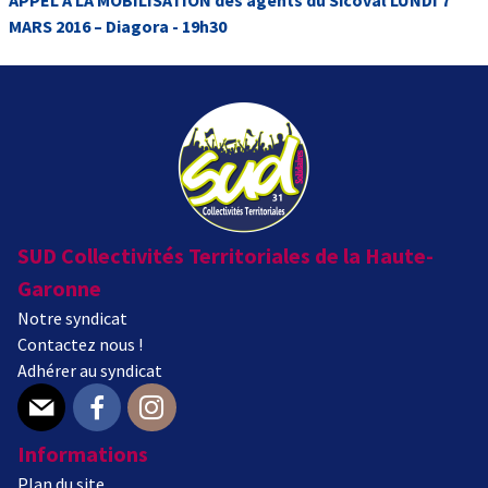
MARS 2016 – Diagora - 19h30
SUD Collectivités Territoriales de la Haute-
Garonne
Notre syndicat
Contactez nous !
Adhérer au syndicat
E-mail
Facebook
Instagram
Informations
Plan du site