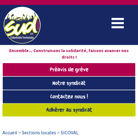
Ensemble... Construisons la solidarité, faisons avancer nos
droits !
Préavis de grève
Notre syndicat
Contactez nous !
Adhérer au syndicat
Accueil
>
Sections locales
>
SICOVAL