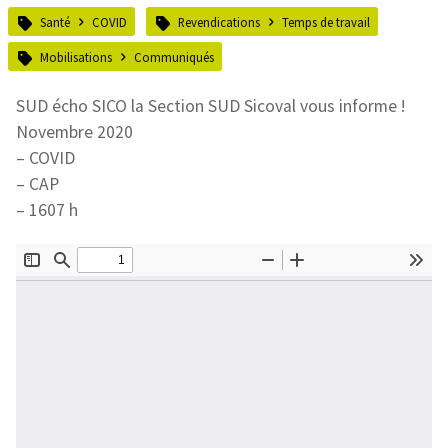
Santé
COVID
Revendications
Temps de travail
Mobilisations
Communiqués
SUD écho SICO la Section SUD Sicoval vous informe !
Novembre 2020
–
COVID
–
CAP
–
1607 h