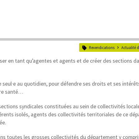
Revendications
Actualité 
ser en tant qu’agentes et agents et de créer des sections d
e seul·e au quotidien, pour défendre ses droits et ses intérêts
otre santé…
ctions syndicales constituées au sein de collectivités local
ents isolés, agents des collectivités territoriales de ce dé
ée.
ans toutes les grosses collectivités du département y compri