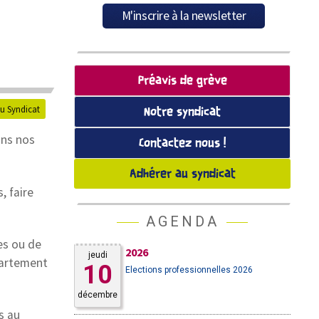
Préavis de grève
du Syndicat
Notre syndicat
ans nos
Contactez nous !
Adhérer au syndicat
, faire
AGENDA
es ou de
2026
jeudi
partement
10
Elections professionnelles 2026
décembre
s au