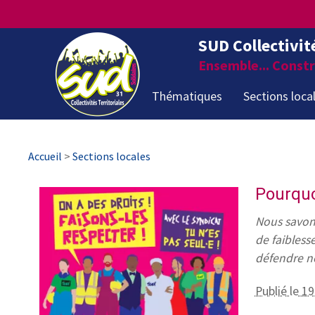
SUD Collectivit
Ensemble... Constru
Thématiques
Sections loca
Accueil
>
Sections locales
Pourquo
Nous savons
de faibless
défendre no
Publié le 