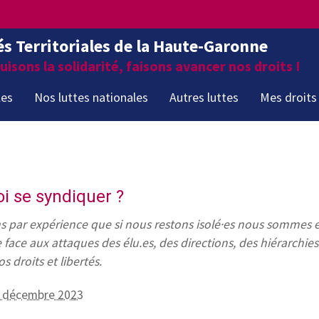
és Territoriales de la Haute-Garonne
isons la solidarité, faisons avancer nos droits !
les
Nos luttes nationales
Autres luttes
Mes droits
i se syndiquer ?
 par expérience que si nous restons isolé·es nous sommes e
e face aux attaques des élu.es, des directions, des hiérarchie
s droits et libertés.
19 décembre 2023