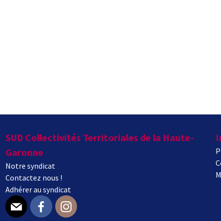
SUD Collectivités Territoriales de la Haute-
I
Garonne
P
C
Notre syndicat
M
Contactez nous !
Adhérer au syndicat