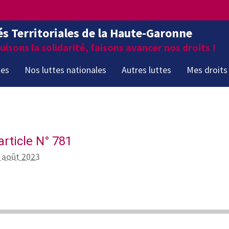
és Territoriales de la Haute-Garonne
isons la solidarité, faisons avancer nos droits !
les
Nos luttes nationales
Autres luttes
Mes droits
article N° 781
8 août 2023