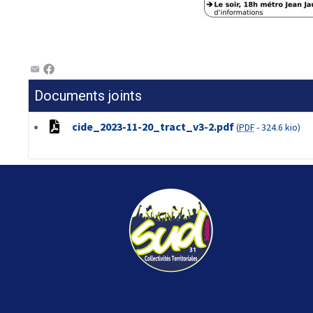
Documents joints
cide_2023-11-20_tract_v3-2.pdf
(
PDF
-
324.6 kio
)