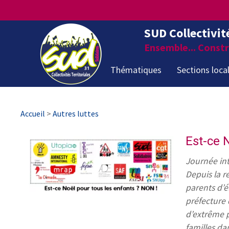
SUD Collectivit
Ensemble... Constru
Thématiques
Sections loca
Accueil
>
Autres luttes
Est-ce 
Journée int
Depuis la r
parents d’é
préfecture 
d’extrême p
familles da