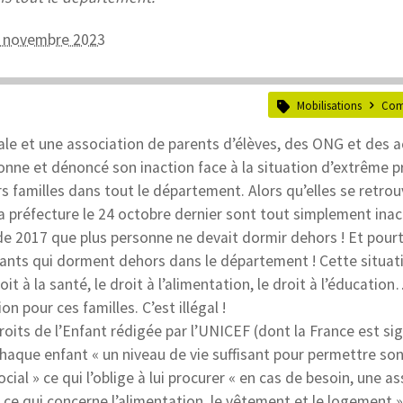
14 novembre 2023
Mobilisations
Com
nale et une association de parents d’élèves, des ONG et des 
ronne et dénoncé son inaction face à la situation d’extrême p
 familles dans tout le département. Alors qu’elles se retrou
a préfecture le 24 octobre dernier sont tout simplement inac
e 2017 que plus personne ne devait dormir dehors ! Et pourt
fants qui dorment dehors dans le département ! Cette situati
it à la santé, le droit à l’alimentation, le droit à l’éducation
on pour ces familles. C’est illégal !
oits de l’Enfant rédigée par l’UNICEF (dont la France est sig
chaque enfant « un niveau de vie suffisant pour permettre so
ial » ce qui l’oblige à lui procurer « en cas de besoin, une a
e qui concerne l’alimentation, le vêtement et le logement »