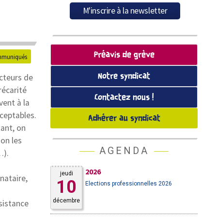
Préavis de grève
muniqués
Notre syndicat
acteurs de
récarité
Contactez nous !
vent à la
ceptables.
Adhérer au syndicat
ant, on
on les
AGENDA
…).
2026
jeudi
nataire,
10
Elections professionnelles 2026
n
décembre
ssistance
.