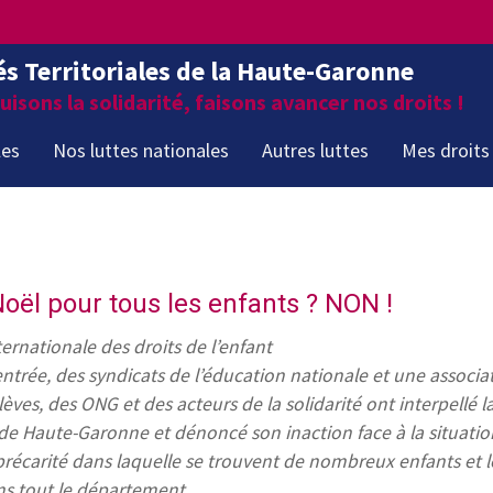
és Territoriales de la Haute-Garonne
isons la solidarité, faisons avancer nos droits !
les
Nos luttes nationales
Autres luttes
Mes droits
Noël pour tous les enfants ? NON !
ernationale des droits de l’enfant
entrée, des syndicats de l’éducation nationale et une associa
lèves, des ONG et des acteurs de la solidarité ont interpellé l
de Haute-Garonne et dénoncé son inaction face à la situatio
récarité dans laquelle se trouvent de nombreux enfants et l
ns tout le département.