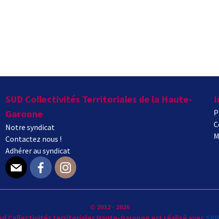
SUD Collectivités Territoriales de la Haute-
I
Garonne
P
C
Notre syndicat
M
Contactez nous !
Adhérer au syndicat
E-mail
Facebook
Instagram
© 2012 - 2026
Sud Collectivités territoriales Haute-Garonne est réalisé avec
SPI