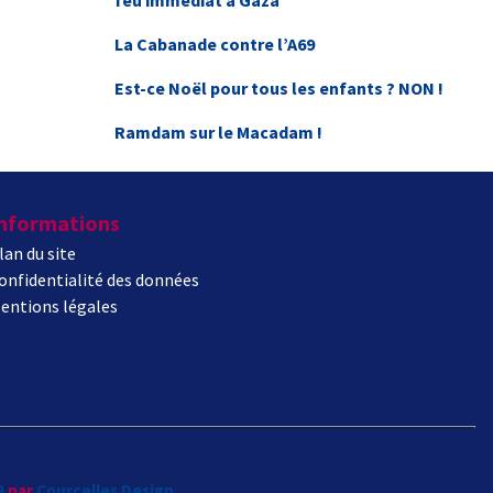
feu immédiat à Gaza
La Cabanade contre l’A69
Est-ce Noël pour tous les enfants ? NON !
Ramdam sur le Macadam !
nformations
lan du site
onfidentialité des données
entions légales
P
par
Courcelles Design