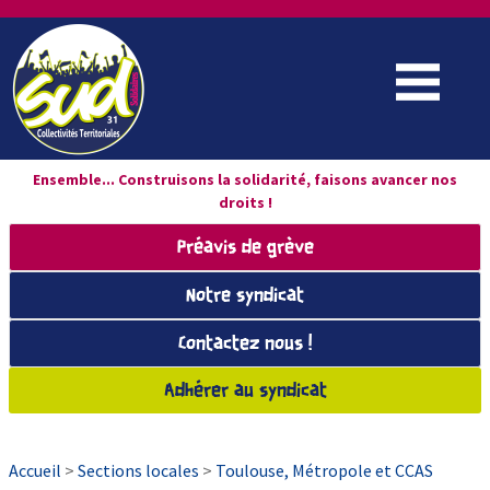
Ensemble... Construisons la solidarité, faisons avancer nos
droits !
Préavis de grève
Notre syndicat
Contactez nous !
Adhérer au syndicat
Accueil
>
Sections locales
>
Toulouse, Métropole et CCAS