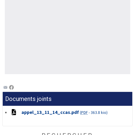
Documents joints
appel_13_11_14_ccas.pdf
(
PDF
-
363.8 kio
)