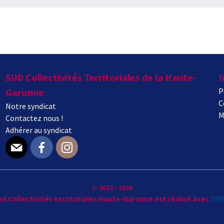
SUD Collectivités Territoriales de la Haute-
I
Garonne
P
C
Notre syndicat
M
Contactez nous !
Adhérer au syndicat
E-mail
Facebook
Instagram
© 2012 - 2026
Sud Collectivités territoriales Haute-Garonne est réalisé avec
SPI