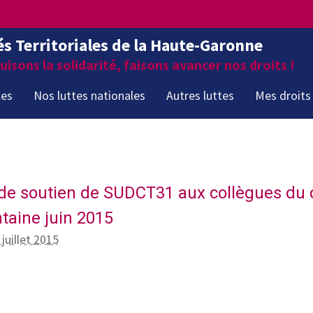
és Territoriales de la Haute-Garonne
isons la solidarité, faisons avancer nos droits !
les
Nos luttes nationales
Autres luttes
Mes droits
de soutien de SUDCT31 aux collègues du 
ntaine juin 2015
 juillet 2015