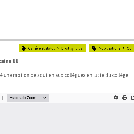
Carrière et statut
Droit syndical
Mobilisations
Com
aine !!!!
é une motion de soutien aux collègues en lutte du collège