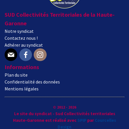
SUD Collectivités Territoriales de la Haute-
Garonne
Notre syndicat
Contactez nous !
Adhérer au syndicat
E-mail
Facebook
Instagram
Informations
Plan du site
Confidentialité des données
Mentions légales
© 2012 - 2026
Le site du syndicat - Sud Collectivités territoriales
Haute-Garonne est réalisé avec
SPIP
par
Courcelles
Design