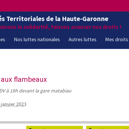
és Territoriales de la Haute-Garonne
isons la solidarité, faisons avancer nos droits !
les
Nos luttes nationales
Autres luttes
Mes droits
 aux flambeaux
DV à 18h devant la gare matabiau
 janvier 2023