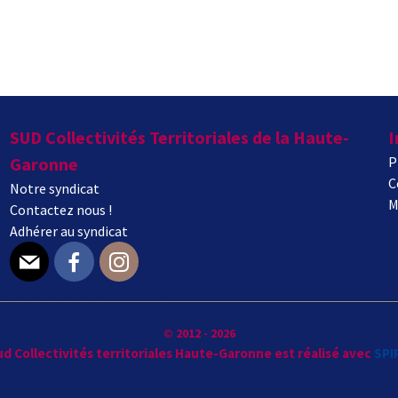
SUD Collectivités Territoriales de la Haute-
I
Garonne
P
C
Notre syndicat
M
Contactez nous !
Adhérer au syndicat
E-mail
Facebook
Instagram
© 2012 - 2026
Sud Collectivités territoriales Haute-Garonne est réalisé avec
SPI