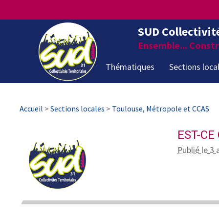
SUD Collectivit
Ensemble... Constru
Thématiques
Sections loca
Accueil
>
Sections locales
>
Toulouse, Métropole et CCAS
EST-CE 
Publié le 3 