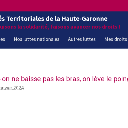
és Territoriales de la Haute-Garonne
isons la solidarité, faisons avancer nos droits !
les
Nos luttes nationales
Autres luttes
Mes droits
on ne baisse pas les bras, on lève le poin
janvier 2024