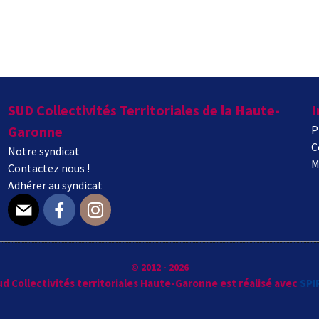
SUD Collectivités Territoriales de la Haute-
I
Garonne
P
C
Notre syndicat
M
Contactez nous !
Adhérer au syndicat
E-mail
Facebook
Instagram
© 2012 - 2026
Sud Collectivités territoriales Haute-Garonne est réalisé avec
SPI