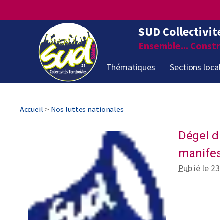
SUD Collectivit
Ensemble... Constru
Thématiques
Sections loca
Accueil
>
Nos luttes nationales
Dégel du
manifest
Publié le 2