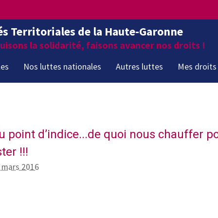
és Territoriales de la Haute-Garonne
isons la solidarité, faisons avancer nos droits !
les
Nos luttes nationales
Autres luttes
Mes droits
 point d’indice...de quoi nous chauffer po
er !!!
3 mars 2016