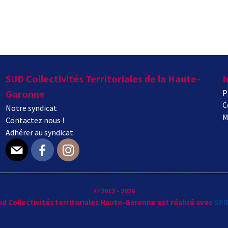
SUD Collectivités Territoriales de la Haute-
I
Garonne
P
C
Notre syndicat
M
Contactez nous !
Adhérer au syndicat
E-mail
Facebook
Instagram
© 2012 - 2026
Sud Collectivités territoriales Haute-Garonne est réalisé avec
SPI