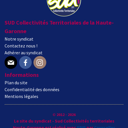
SUD Collectivités Territoriales de la Haute-
Garonne
Notre syndicat
Contactez nous !
Adhérer au syndicat
E-mail
Facebook
Instagram
Informations
Plan du site
Confidentialité des données
Mentions légales
© 2012 - 2026
Le site du syndicat - Sud Collectivités territoriales
Haute-Garonne est réalisé avec
SPIP
par
Courcelles